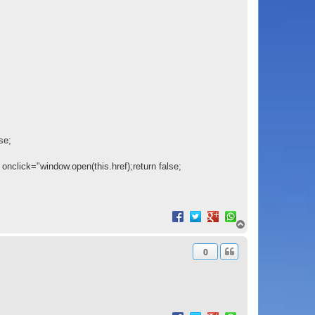
se;
 onclick="window.open(this.href);return false;
H
a
u
0
t