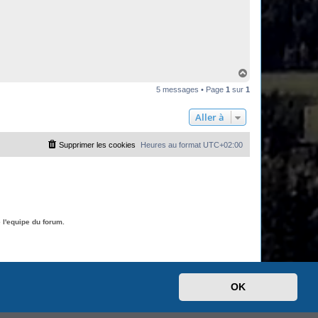
H
a
5 messages • Page
1
sur
1
u
t
Aller à
Supprimer les cookies
Heures au format
UTC+02:00
l'equipe du forum.
OK