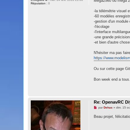
Mega2560 ou mega 256
l
Réputation :
0
u
-la télémétrie visuel 
-60 modèles enregist
-gestion d'un module 
-l'écolage
-l'interface multilangu
-une grande précisio
-et bien d'autre chose
N'hésiter ma pas fair
https://www.modelism
Ou sur cette page Git
Bon week end a tous
Re: OpenavRC Diy
M
par
Dehas
»
dim. 15 oc
e
s
Beau projet, félicitat
s
a
g
e