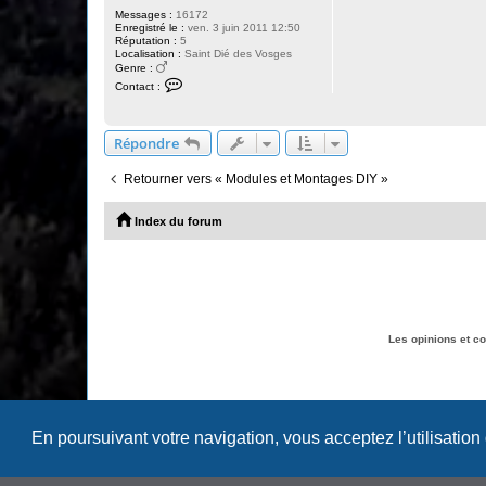
Messages :
16172
Enregistré le :
ven. 3 juin 2011 12:50
Réputation :
5
Localisation :
Saint Dié des Vosges
Genre :
C
Contact :
o
n
t
a
Répondre
c
t
e
Retourner vers « Modules et Montages DIY »
r
D
e
Index du forum
h
a
s
Les opinions et c
En poursuivant votre navigation, vous acceptez l’utilisation