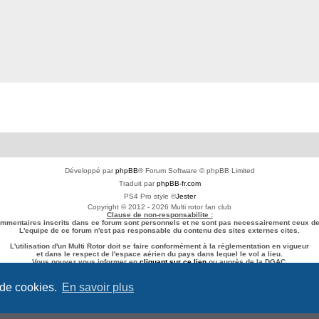
Développé par
phpBB
® Forum Software © phpBB Limited
Traduit par
phpBB-fr.com
PS4 Pro style ©
Jester
Copyright © 2012 - 2026 Multi rotor fan club
Clause de non-responsabilite :
ommentaires inscrits dans ce forum sont personnels et ne sont pas necessairement ceux de 
L'equipe de ce forum n'est pas responsable du contenu des sites externes cites.
L'utilisation d'un Multi Rotor doit se faire conformément à la réglementation en vigueur
et dans le respect de l'espace aérien du pays dans lequel le vol a lieu.
Vous pouvez vous informer en
cliquant sur ce lien
ou auprès de la DGAC.
Confidentialité
|
Conditions
 de cookies.
En savoir plus