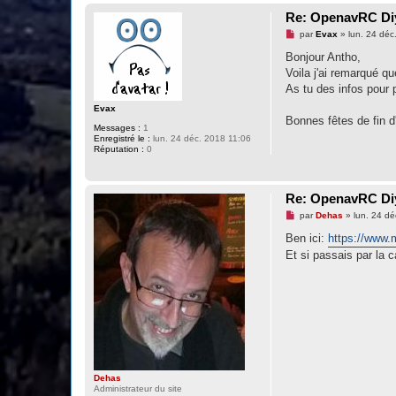
Re: OpenavRC Diy
M
par
Evax
»
lun. 24 déc
e
s
Bonjour Antho,
s
Voila j'ai remarqué qu
a
g
As tu des infos pour p
e
n
Evax
o
Bonnes fêtes de fin d
Messages :
1
n
Enregistré le :
lun. 24 déc. 2018 11:06
l
Réputation :
0
u
Re: OpenavRC Diy
M
par
Dehas
»
lun. 24 d
e
s
Ben ici:
https://www.
s
Et si passais par la c
a
g
e
n
o
n
l
u
Dehas
Administrateur du site