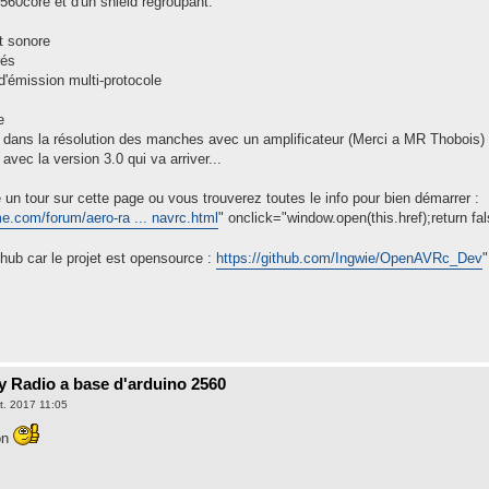
0core et d'un shield regroupant:
et sonore
rés
d'émission multi-protocole
e
n dans la résolution des manches avec un amplificateur (Merci a MR Thobois)
 avec la version 3.0 qui va arriver...
e un tour sur cette page ou vous trouverez toutes le info pour bien démarrer :
e.com/forum/aero-ra ... navrc.html
" onclick="window.open(this.href);return fal
hub car le projet est opensource :
https://github.com/Ingwie/OpenAVRc_Dev
"
.
 Radio a base d'arduino 2560
t. 2017 11:05
ion