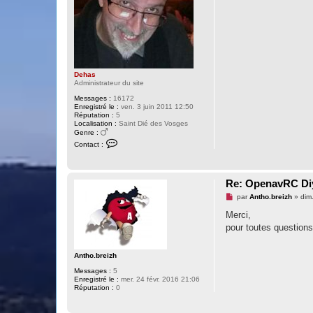
n
o
n
l
u
Dehas
Administrateur du site
Messages :
16172
Enregistré le :
ven. 3 juin 2011 12:50
Réputation :
5
Localisation :
Saint Dié des Vosges
Genre :
C
Contact :
o
n
t
a
Re: OpenavRC Diy
c
t
M
par
Antho.breizh
»
dim
e
e
r
s
Merci,
D
s
e
pour toutes questions 
a
h
g
a
e
s
n
Antho.breizh
o
Messages :
5
n
Enregistré le :
mer. 24 févr. 2016 21:06
l
Réputation :
0
u