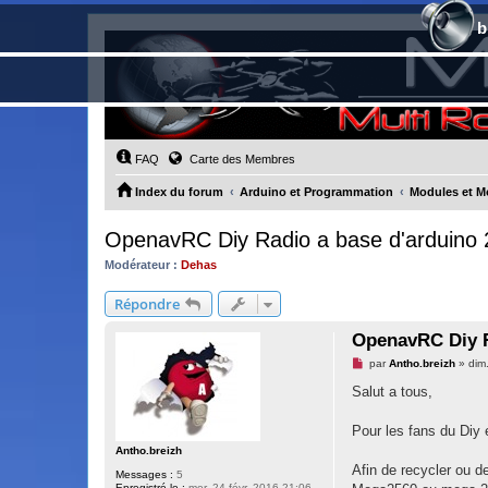
b
FAQ
Carte des Membres
Index du forum
Arduino et Programmation
Modules et M
OpenavRC Diy Radio a base d'arduino
Modérateur :
Dehas
Répondre
OpenavRC Diy R
M
par
Antho.breizh
»
dim
e
s
Salut a tous,
s
a
g
Pour les fans du Diy 
e
Antho.breizh
n
o
Afin de recycler ou d
Messages :
5
n
Enregistré le :
mer. 24 févr. 2016 21:06