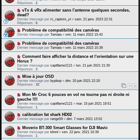
Réponses :
2
vTx & vRx alimenter sans l'antenne quelques secondes,
dead?
Dernier message par
rc_raptore_yt
«
sam. 21 janv. 2023 22:31
Réponses :
6
Problème de compatibilité des caméras
Dernier message par
Tamata
«
ven. 11 mars 2022 15:42
Problème de compatibilité des caméras
Dernier message par
Tamata
«
ven. 11 mars 2022 15:38
Comment faire afficher la distance et l'orientation sur une
Horus ?
Dernier message par
captflame2121
«
lun. 21 juin 2021 21:30
Réponses :
3
Mise à jour OSD
Dernier message par
bypbop
«
dim. 20 juin 2021 22:20
Réponses :
32
1
2
Mon Mr Croc 6 pouces en vol ne tourne pas ni droite ni
gauche !!!!
Dernier message par
captflame2121
«
mar. 15 juin 2021 18:51
Réponses :
1
calibration fat shark HD02
Dernier message par
range59
«
dim. 7 mars 2021 13:52
Moverio BT-300 Smart Glasses for DJI Mavic
Dernier message par
klmnl
«
ven. 22 janv. 2021 10:39
Réponses :
1