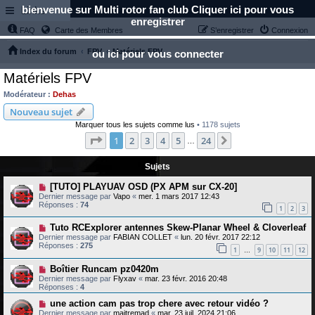
bienvenue sur Multi rotor fan club Cliquer ici pour vous
Links
enregistrer
FAQ
Carte des Membres
S’enregistrer
Connexion
Index du forum
FPV
Matériels FPV
ou ici pour vous connecter
Matériels FPV
Modérateur :
Dehas
Nouveau sujet
Marquer tous les sujets comme lus
• 1178 sujets
Page
1
sur
24
1
2
3
4
5
24
Suivante
…
Sujets
[TUTO] PLAYUAV OSD (PX APM sur CX-20]
Dernier message par
Vapo
«
mer. 1 mars 2017 12:43
Réponses :
74
1
2
3
Tuto RCExplorer antennes Skew-Planar Wheel & Cloverleaf
Dernier message par
FABIAN COLLET
«
lun. 20 févr. 2017 22:12
Réponses :
275
1
9
10
11
12
…
Boîtier Runcam pz0420m
Dernier message par
Flyxav
«
mar. 23 févr. 2016 20:48
Réponses :
4
une action cam pas trop chere avec retour vidéo ?
Dernier message par
maitremad
«
mar. 23 juil. 2024 21:06