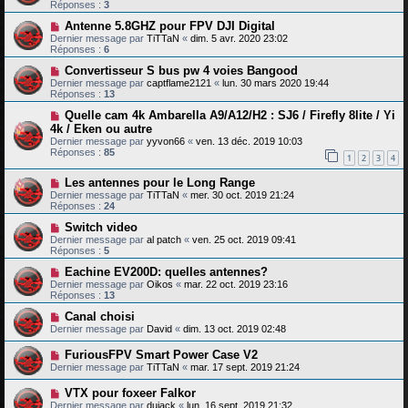
Réponses :
3
Antenne 5.8GHZ pour FPV DJI Digital
Dernier message par
TiTTaN
«
dim. 5 avr. 2020 23:02
Réponses :
6
Convertisseur S bus pw 4 voies Bangood
Dernier message par
captflame2121
«
lun. 30 mars 2020 19:44
Réponses :
13
Quelle cam 4k Ambarella A9/A12/H2 : SJ6 / Firefly 8lite / Yi
4k / Eken ou autre
Dernier message par
yyvon66
«
ven. 13 déc. 2019 10:03
Réponses :
85
1
2
3
4
Les antennes pour le Long Range
Dernier message par
TiTTaN
«
mer. 30 oct. 2019 21:24
Réponses :
24
Switch video
Dernier message par
al patch
«
ven. 25 oct. 2019 09:41
Réponses :
5
Eachine EV200D: quelles antennes?
Dernier message par
Oikos
«
mar. 22 oct. 2019 23:16
Réponses :
13
Canal choisi
Dernier message par
David
«
dim. 13 oct. 2019 02:48
FuriousFPV Smart Power Case V2
Dernier message par
TiTTaN
«
mar. 17 sept. 2019 21:24
VTX pour foxeer Falkor
Dernier message par
dujack
«
lun. 16 sept. 2019 21:32