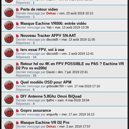
Réponses :
1
Perte de retour video
Dernier message par
Dehas
«
ven. 23 août 2019 10:13
Réponses :
1
Masque Eachine VR006: entrée vidéo
Dernier message par
Yab
«
mar. 13 août 2019 13:39
Nouveau Tracker AFPV SN-AAT
Dernier message par
discotd5
«
mar. 13 août 2019 11:05
Réponses :
3
Iers essai FPV, vol à vue
Dernier message par
discotd5
«
ven. 2 août 2019 12:41
Réponses :
14
Retour hd ou 4K en FPV POSSIBLE ou PAS ? Eachine VR
D2 Pro vs ev200d
Dernier message par
David
«
dim. 7 juil. 2019 23:41
Réponses :
15
Quel modèle OSD pour APM
Dernier message par
gribouille76fr
«
ven. 17 mai 2019 17:16
Réponses :
6
DIY Antenne 5.8Ghz Omni BiQuad
Dernier message par
fjaffre
«
sam. 4 mai 2019 19:04
Réponses :
4
Gopro assurance
Dernier message par
angusfly
«
mer. 17 avr. 2019 16:12
Masque Eachine VR D2 Pro
Dernier message par
Dehas
«
mer. 3 avr. 2019 17:57