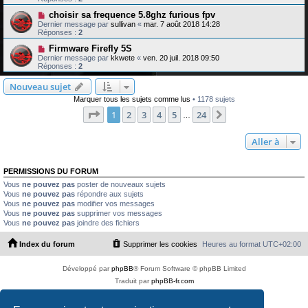
choisir sa frequence 5.8ghz furious fpv
Dernier message par
sullivan
«
mar. 7 août 2018 14:28
Réponses :
2
Firmware Firefly 5S
Dernier message par
kkwete
«
ven. 20 juil. 2018 09:50
Réponses :
2
Nouveau sujet
Marquer tous les sujets comme lus
• 1178 sujets
Page
1
sur
24
1
2
3
4
5
24
Suivante
…
Aller à
PERMISSIONS DU FORUM
Vous
ne pouvez pas
poster de nouveaux sujets
Vous
ne pouvez pas
répondre aux sujets
Vous
ne pouvez pas
modifier vos messages
Vous
ne pouvez pas
supprimer vos messages
Vous
ne pouvez pas
joindre des fichiers
Index du forum
Supprimer les cookies
Heures au format
UTC+02:00
Développé par
phpBB
® Forum Software © phpBB Limited
Traduit par
phpBB-fr.com
PS4 Pro style ©
Jester
Copyright © 2012 - 2026 Multi rotor fan club