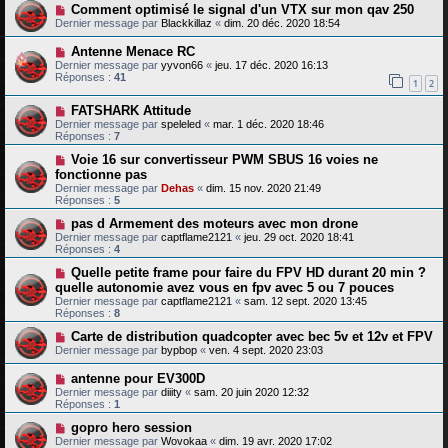
Comment optimisé le signal d'un VTX sur mon qav 250
Dernier message par
Blackkillaz
«
dim. 20 déc. 2020 18:54
Antenne Menace RC
Dernier message par
yyvon66
«
jeu. 17 déc. 2020 16:13
Réponses :
41
1
2
FATSHARK Attitude
Dernier message par
speleled
«
mar. 1 déc. 2020 18:46
Réponses :
7
Voie 16 sur convertisseur PWM SBUS 16 voies ne
fonctionne pas
Dernier message par
Dehas
«
dim. 15 nov. 2020 21:49
Réponses :
5
pas d Armement des moteurs avec mon drone
Dernier message par
captflame2121
«
jeu. 29 oct. 2020 18:41
Réponses :
4
Quelle petite frame pour faire du FPV HD durant 20 min ?
quelle autonomie avez vous en fpv avec 5 ou 7 pouces
Dernier message par
captflame2121
«
sam. 12 sept. 2020 13:45
Réponses :
8
Carte de distribution quadcopter avec bec 5v et 12v et FPV
Dernier message par
bypbop
«
ven. 4 sept. 2020 23:03
antenne pour EV300D
Dernier message par
diiity
«
sam. 20 juin 2020 12:32
Réponses :
1
gopro hero session
Dernier message par
Wovokaa
«
dim. 19 avr. 2020 17:02