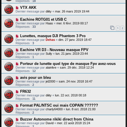
Réponses :
18
VTX AKK
Dernier message par
diiity
«
mar. 26 mars 2019 19:44
Eachine ROTG01 et USB C
Dernier message par
Haas
«
mer. 6 févr. 2019 00:17
Réponses :
33
1
2
Lunettes, masque DJI Phantom 3 Pro
Dernier message par
Dehas
«
dim. 27 janv. 2019 18:47
Réponses :
3
Eachine VR D3 - Nouveau masque FPV
Dernier message par
Sully
«
lun. 21 janv. 2019 23:44
Réponses :
1
Porteur de lunette quel type de masque Fpv avez-vous
Dernier message par
alainlive
«
sam. 29 déc. 2018 12:24
Réponses :
12
avis pour un bleu
Dernier message par
jel2000
«
sam. 24 nov. 2018 16:47
Réponses :
2
FR632
Dernier message par
diiity
«
lun. 22 oct. 2018 00:18
Réponses :
11
Format PAL/NTSC oui mais COPAIN ??????
Dernier message par
charly64000
«
lun. 8 oct. 2018 21:00
Réponses :
2
Buzzer Autonome rikiki direct from China
Dernier message par
David
«
mer. 22 août 2018 15:24
Réponses :
2