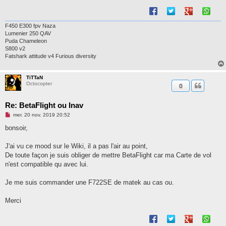
n
o
n
l
F450 E300 fpv Naza
u
Lumenier 250 QAV
Puda Chameleon
S800 v2
Fatshark attitude v4 Furious diversity
TiTTaN
Octocopter
0
Re: BetaFlight ou Inav
M
mer. 20 nov. 2019 20:52
e
s
bonsoir,
s
a
g
J'ai vu ce mood sur le Wiki, il a pas l'air au point,
e
De toute façon je suis obliger de mettre BetaFlight car ma Carte de vol
n
o
n'est compatible qu avec lui.
n
l
u
Je me suis commander une F722SE de matek au cas ou.
Merci