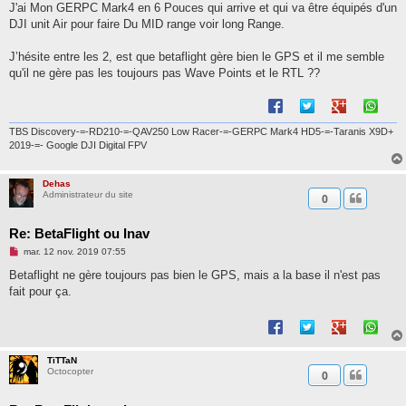
J'ai Mon GERPC Mark4 en 6 Pouces qui arrive et qui va être équipés d'un
DJI unit Air pour faire Du MID range voir long Range.
J’hésite entre les 2, est que betaflight gère bien le GPS et il me semble
qu'il ne gère pas les toujours pas Wave Points et le RTL ??
TBS Discovery-=-RD210-=-QAV250 Low Racer-=-GERPC Mark4 HD5-=-Taranis X9D+
2019-=- Google DJI Digital FPV
Dehas
Administrateur du site
0
Re: BetaFlight ou Inav
M
mar. 12 nov. 2019 07:55
e
s
Betaflight ne gère toujours pas bien le GPS, mais a la base il n'est pas
s
fait pour ça.
a
g
e
n
o
n
l
TiTTaN
u
Octocopter
0