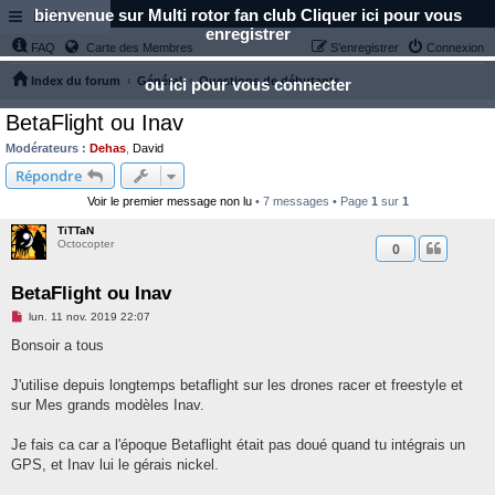
bienvenue sur Multi rotor fan club Cliquer ici pour vous
Links
enregistrer
FAQ
Carte des Membres
S’enregistrer
Connexion
Index du forum
Général
Questions de débutants
ou ici pour vous connecter
BetaFlight ou Inav
Modérateurs :
Dehas
,
David
Répondre
Voir le premier message non lu
• 7 messages • Page
1
sur
1
TiTTaN
Octocopter
0
BetaFlight ou Inav
M
lun. 11 nov. 2019 22:07
e
s
Bonsoir a tous
s
a
g
J'utilise depuis longtemps betaflight sur les drones racer et freestyle et
e
sur Mes grands modèles Inav.
n
o
n
Je fais ca car a l'époque Betaflight était pas doué quand tu intégrais un
l
u
GPS, et Inav lui le gérais nickel.