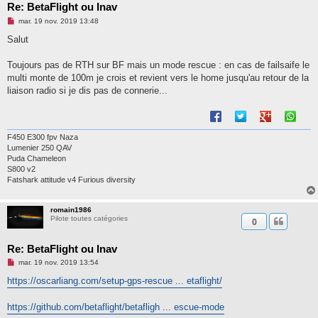
Re: BetaFlight ou Inav
M
mar. 19 nov. 2019 13:48
e
s
Salut
s
a
g
Toujours pas de RTH sur BF mais un mode rescue : en cas de failsaife le
e
multi monte de 100m je crois et revient vers le home jusqu'au retour de la
n
o
liaison radio si je dis pas de connerie...
n
l
u
F450 E300 fpv Naza
Lumenier 250 QAV
Puda Chameleon
S800 v2
Fatshark attitude v4 Furious diversity
romain1986
Pilote toutes catégories
0
Re: BetaFlight ou Inav
M
mar. 19 nov. 2019 13:54
e
s
https://oscarliang.com/setup-gps-rescue ... etaflight/
s
a
g
https://github.com/betaflight/betafligh ... escue-mode
e