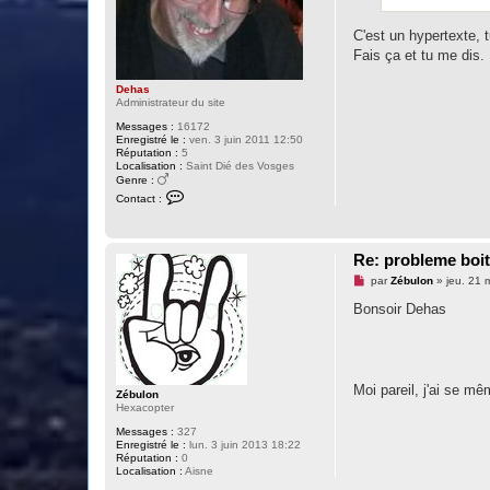
n
l
u
C'est un hypertexte, 
Fais ça et tu me dis.
Dehas
Administrateur du site
Messages :
16172
Enregistré le :
ven. 3 juin 2011 12:50
Réputation :
5
Localisation :
Saint Dié des Vosges
Genre :
C
Contact :
o
n
t
a
Re: probleme boit
c
t
M
par
Zébulon
»
jeu. 21 
e
e
r
s
Bonsoir Dehas
D
s
e
a
h
g
a
e
s
n
o
Moi pareil, j'ai se m
Zébulon
n
Hexacopter
l
u
Messages :
327
Enregistré le :
lun. 3 juin 2013 18:22
Réputation :
0
Localisation :
Aisne