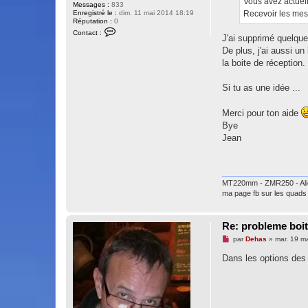
Vous avez actuell
l
Messages :
833
u
Recevoir les mess
Enregistré le :
dim. 11 mai 2014 18:19
Réputation :
0
C
Contact :
o
J'ai supprimé quelque
n
De plus, j'ai aussi 
t
a
la boite de réception.
c
t
e
Si tu as une idée ...
r
r
o
Merci pour ton aide
u
Bye
d
o
Jean
u
d
o
u
MT220mm - ZMR250 - Alie
ma page fb sur les quads
Re: probleme boit
M
par
Dehas
»
mar. 19 m
e
s
Dans les options des 
s
a
g
e
n
o