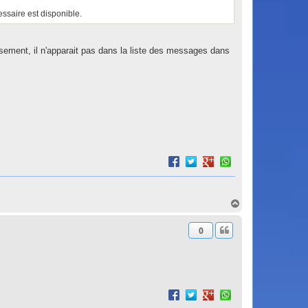
ssaire est disponible.
ement, il n'apparait pas dans la liste des messages dans
H
a
u
0
t