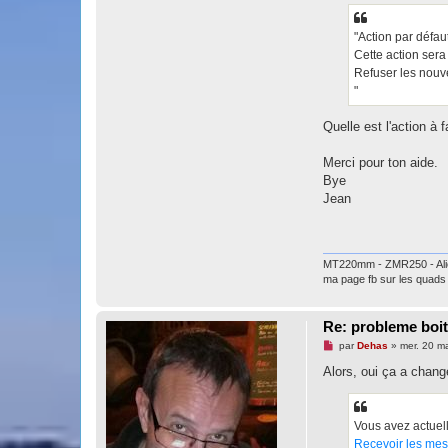
t
a
c
"Action par défaut
t
Cette action sera
e
r
Refuser les nouv
r
"
o
u
d
Quelle est l'action à 
o
u
d
Merci pour ton aide.
o
u
Bye
Jean
MT220mm - ZMR250 - Alie
ma page fb sur les quads
Re: probleme boit
M
par
Dehas
»
mer. 20 m
e
s
Alors, oui ça a chang
s
a
g
e
Vous avez actuell
n
o
Recevoir les mess