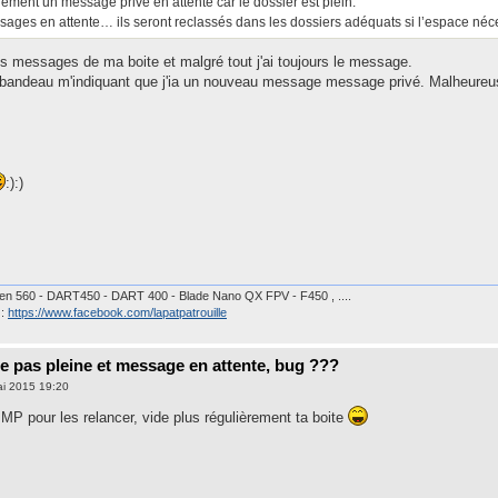
ement un message privé en attente car le dossier est plein.
ages en attente… ils seront reclassés dans les dossiers adéquats si l’espace néce
s messages de ma boite et malgré tout j'ai toujours le message.
un bandeau m'indiquant que j'ia un nouveau message message privé. Malheureus
:):)
n 560 - DART450 - DART 400 - Blade Nano QX FPV - F450 , ....
 :
https://www.facebook.com/lapatpatrouille
e pas pleine et message en attente, bug ???
ai 2015 19:20
MP pour les relancer, vide plus régulièrement ta boite