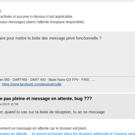
:
 activée si aucune ci-dessus n’est applicable.
eaux messages (dans l'attente d'espace disponible)
faire pour mettre la boite des message privé fonctionnelle ?
n 560 - DART450 - DART 400 - Blade Nano QX FPV - F450 , ....
 :
https://www.facebook.com/lapatpatrouille
e pas pleine et message en attente, bug ???
ai 2015 11:58
er, quand tu vas sur ta boite de réception, tu as se message
ement un message en attente car le dossier est plein.
ages en attente… ils seront reclassés dans les dossiers adéquats si l’espace néce