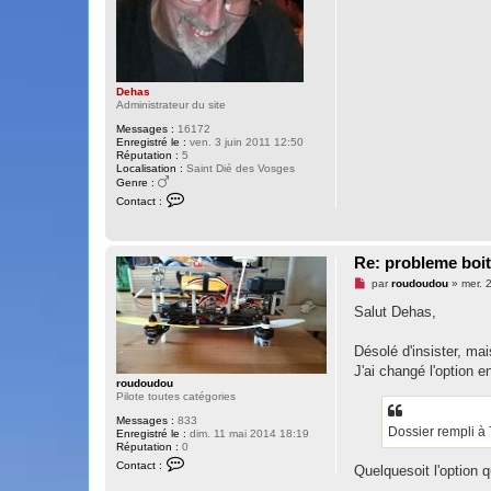
n
l
u
Dehas
Administrateur du site
Messages :
16172
Enregistré le :
ven. 3 juin 2011 12:50
Réputation :
5
Localisation :
Saint Dié des Vosges
Genre :
C
Contact :
o
n
t
a
Re: probleme boit
c
t
M
par
roudoudou
»
mer. 
e
e
r
s
Salut Dehas,
D
s
e
a
h
g
Désolé d'insister, mai
a
e
s
J'ai changé l'option 
n
roudoudou
o
Pilote toutes catégories
n
l
Messages :
833
u
Dossier rempli à
Enregistré le :
dim. 11 mai 2014 18:19
Réputation :
0
C
Contact :
Quelquesoit l'option q
o
n