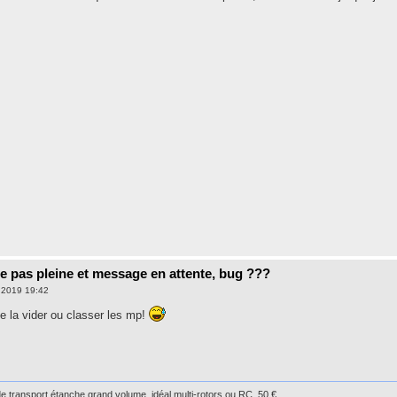
e pas pleine et message en attente, bug ???
. 2019 19:42
de la vider ou classer les mp!
e transport étanche grand volume, idéal multi-rotors ou RC. 50 €