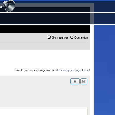
er
S’enregistrer
Connexion
Voir le premier message non lu
• 8 messages • Page
1
sur
1
0