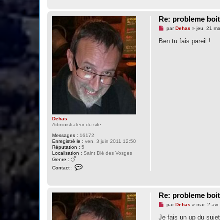
Re: probleme boit
M
par
Dehas
»
jeu. 21 m
e
s
Ben tu fais pareil !
s
a
g
e
n
o
n
l
u
Dehas
Administrateur du site
Messages :
16172
Enregistré le :
ven. 3 juin 2011 12:50
Réputation :
5
Localisation :
Saint Dié des Vosges
Genre :
C
Contact :
o
n
t
a
Re: probleme boit
c
t
M
par
Dehas
»
mar. 2 avr
e
e
r
s
Je fais un up du sujet
D