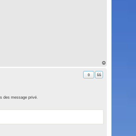
H
a
u
0
t
ions des message privé.