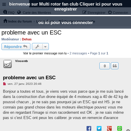
bienvenue sur Multi rotor fan club Cliquer ici pour vous
Links
enregistrer
FAQ
Carte des Membres
S’enregistrer
Connexion
Index du forum
Les châssis
Réalisation personnelle
ou ici pour vous connecter
probleme avec un ESC
Modérateur :
Dehas
Répondre
Voir le premier message non lu
• 2 messages • Page
1
sur
1
Vincentb
0
probleme avec un ESC
M
ven. 27 janv. 2023 20:46
e
s
Bonjour a toutes et tous, je viens vers vous parce que je me suis lancé
s
dans la construction d'un drone équipé de 4 moteurs xag a 40 de 42 kg de
a
g
poussé chacun , je ne sais pas pourquoi jai un ESC qui est HS. je ne
e
connais pas grand chose dans les moteurs électrique pouvez vous me
n
o
dire en regardant l'image si mon racordement est OK . je ne sais même
n
pas si c'est ESC ont peux les calibrer. je vous en remercie d'avance
l
u