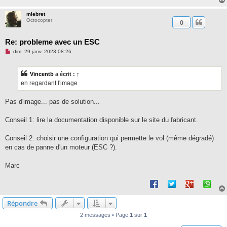
mlebret
Octocopter
0
Re: probleme avec un ESC
M
dim. 29 janv. 2023 08:26
e
s
s
Vincentb
a écrit :
↑
a
g
en regardant l'image
e
n
o
Pas d'image... pas de solution...
n
l
u
Conseil 1: lire la documentation disponible sur le site du fabricant.
Conseil 2: choisir une configuration qui permette le vol (même dégradé)
en cas de panne d'un moteur (ESC ?).
Marc
Répondre
2 messages • Page
1
sur
1