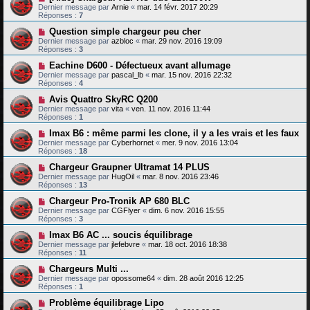
Dernier message par
Arnie
«
mar. 14 févr. 2017 20:29
Réponses :
7
Question simple chargeur peu cher
Dernier message par
azbloc
«
mar. 29 nov. 2016 19:09
Réponses :
3
Eachine D600 - Défectueux avant allumage
Dernier message par
pascal_lb
«
mar. 15 nov. 2016 22:32
Réponses :
4
Avis Quattro SkyRC Q200
Dernier message par
vita
«
ven. 11 nov. 2016 11:44
Réponses :
1
Imax B6 : même parmi les clone, il y a les vrais et les faux
Dernier message par
Cyberhornet
«
mer. 9 nov. 2016 13:04
Réponses :
18
Chargeur Graupner Ultramat 14 PLUS
Dernier message par
HugOil
«
mar. 8 nov. 2016 23:46
Réponses :
13
Chargeur Pro-Tronik AP 680 BLC
Dernier message par
CGFlyer
«
dim. 6 nov. 2016 15:55
Réponses :
3
Imax B6 AC ... soucis équilibrage
Dernier message par
jlefebvre
«
mar. 18 oct. 2016 18:38
Réponses :
11
Chargeurs Multi ...
Dernier message par
opossome64
«
dim. 28 août 2016 12:25
Réponses :
1
Problème équilibrage Lipo