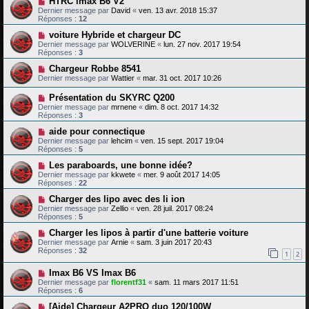
HTRC imax B6 V2
Dernier message par
David
«
ven. 13 avr. 2018 15:37
Réponses :
12
voiture Hybride et chargeur DC
Dernier message par
WOLVERINE
«
lun. 27 nov. 2017 19:54
Réponses :
3
Chargeur Robbe 8541
Dernier message par
Wattier
«
mar. 31 oct. 2017 10:26
Présentation du SKYRC Q200
Dernier message par
mrnene
«
dim. 8 oct. 2017 14:32
Réponses :
3
aide pour connectique
Dernier message par
lehcim
«
ven. 15 sept. 2017 19:04
Réponses :
5
Les paraboards, une bonne idée?
Dernier message par
kkwete
«
mer. 9 août 2017 14:05
Réponses :
22
Charger des lipo avec des li ion
Dernier message par
Zellio
«
ven. 28 juil. 2017 08:24
Réponses :
5
Charger les lipos à partir d'une batterie voiture
Dernier message par
Arnie
«
sam. 3 juin 2017 20:43
Réponses :
32
1
2
Imax B6 VS Imax B6
Dernier message par
florentf31
«
sam. 11 mars 2017 11:51
Réponses :
6
[Aide] Chargeur A2PRO duo 120/100W