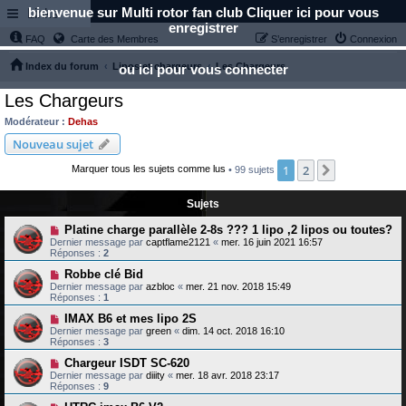
bienvenue sur Multi rotor fan club Cliquer ici pour vous
Links
enregistrer
FAQ
Carte des Membres
S’enregistrer
Connexion
Index du forum
Lipos et chargeurs
Les Chargeurs
ou ici pour vous connecter
Les Chargeurs
Modérateur :
Dehas
Nouveau sujet
1
2
Suivante
Marquer tous les sujets comme lus
• 99 sujets
Sujets
Platine charge parallèle 2-8s ??? 1 lipo ,2 lipos ou toutes?
Dernier message par
captflame2121
«
mer. 16 juin 2021 16:57
Réponses :
2
Robbe clé Bid
Dernier message par
azbloc
«
mer. 21 nov. 2018 15:49
Réponses :
1
IMAX B6 et mes lipo 2S
Dernier message par
green
«
dim. 14 oct. 2018 16:10
Réponses :
3
Chargeur ISDT SC-620
Dernier message par
diiity
«
mer. 18 avr. 2018 23:17
Réponses :
9