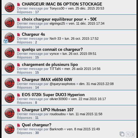
CHARGEUR IMAC B6 OPTION STOCKAGE
Dernier message par
Tonyco30
«
ven. 25 déc. 2015 20:53
Réponses :
17
choix chargeur equilibreur pour + - 50€
Dernier message par
elgringo25
«
ven. 11 déc. 2015 17:34
Réponses :
14
Chargeur 4s
Dernier message par
NeX-33
«
lun. 26 oct. 2015 17:52
Réponses :
2
quelqu un connait ce chargeur?
Dernier message par
vynce
«
lun. 26 oct. 2015 09:51
Réponses :
15
chargement de plusieurs lipo
Dernier message par
TiTTaN
«
mer. 26 août 2015 14:56
Réponses :
15
Chargeur IMAX e6650 60W
Dernier message par
@queyrasphotos
«
dim. 31 mai 2015 22:08
Réponses :
14
EOS 0720i Super DUO3 Hyperion
Dernier message par
olivier30900
«
ven. 22 mai 2015 16:17
Réponses :
8
Chargeur LIPO Hubsan 107
Dernier message par
roudoudou
«
lun. 11 mai 2015 11:58
Réponses :
11
Quel chargeur?
Dernier message par
Barknoth
«
ven. 8 mai 2015 15:49
Réponses :
30
1
2