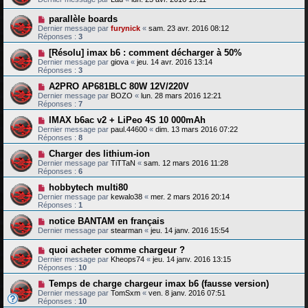
parallèle boards
Dernier message par
furynick
«
sam. 23 avr. 2016 08:12
Réponses :
3
[Résolu] imax b6 : comment décharger à 50%
Dernier message par
giova
«
jeu. 14 avr. 2016 13:14
Réponses :
3
A2PRO AP681BLC 80W 12V/220V
Dernier message par
BOZO
«
lun. 28 mars 2016 12:21
Réponses :
7
IMAX b6ac v2 + LiPeo 4S 10 000mAh
Dernier message par
paul.44600
«
dim. 13 mars 2016 07:22
Réponses :
8
Charger des lithium-ion
Dernier message par
TiTTaN
«
sam. 12 mars 2016 11:28
Réponses :
6
hobbytech multi80
Dernier message par
kewalo38
«
mer. 2 mars 2016 20:14
Réponses :
1
notice BANTAM en français
Dernier message par
stearman
«
jeu. 14 janv. 2016 15:54
quoi acheter comme chargeur ?
Dernier message par
Kheops74
«
jeu. 14 janv. 2016 13:15
Réponses :
10
Temps de charge chargeur imax b6 (fausse version)
Dernier message par
TomSxm
«
ven. 8 janv. 2016 07:51
Réponses :
10