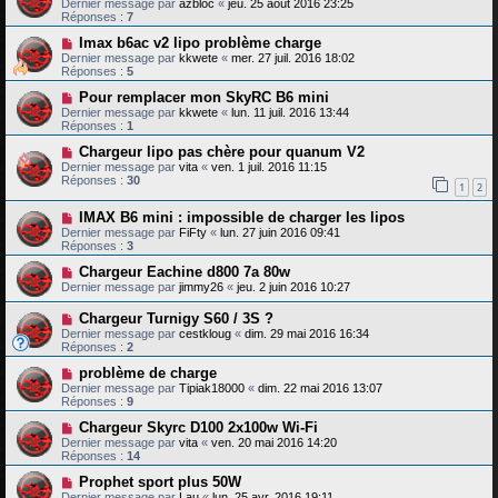
Dernier message par
azbloc
«
jeu. 25 août 2016 23:25
Réponses :
7
Imax b6ac v2 lipo problème charge
Dernier message par
kkwete
«
mer. 27 juil. 2016 18:02
Réponses :
5
Pour remplacer mon SkyRC B6 mini
Dernier message par
kkwete
«
lun. 11 juil. 2016 13:44
Réponses :
1
Chargeur lipo pas chère pour quanum V2
Dernier message par
vita
«
ven. 1 juil. 2016 11:15
Réponses :
30
1
2
IMAX B6 mini : impossible de charger les lipos
Dernier message par
FiFty
«
lun. 27 juin 2016 09:41
Réponses :
3
Chargeur Eachine d800 7a 80w
Dernier message par
jimmy26
«
jeu. 2 juin 2016 10:27
Chargeur Turnigy S60 / 3S ?
Dernier message par
cestkloug
«
dim. 29 mai 2016 16:34
Réponses :
2
problème de charge
Dernier message par
Tipiak18000
«
dim. 22 mai 2016 13:07
Réponses :
9
Chargeur Skyrc D100 2x100w Wi-Fi
Dernier message par
vita
«
ven. 20 mai 2016 14:20
Réponses :
14
Prophet sport plus 50W
Dernier message par
Lau
«
lun. 25 avr. 2016 19:11