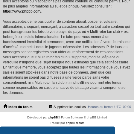
nous acceptons ou n’acceptons pas comme contenu ou conduite permis. Pour
de plus amples informations au sujet de phpBB, veuillez consulter :
https://www.phpbb.com/
.
Vous acceptez de ne pas publier de contenu abusif, obscène, vulgaire,
diffamatoire, choquant, menaçant, à caractère sexuel ou tout autre contenu qui
peut transgresser les lois de votre pays, du pays où « Multi rotor fan club » est
hébergé ou les lois internationales. Le faire peut vous mener à un
bannissement immédiat et permanent, avec une notification à votre fournisseur
d’accès à Internet si nous le jugeons nécessaire. Les adresses IP de tous les
messages sont enregistrées pour aider au renforcement de ces conditions.
Vous acceptez que « Multi rotor fan club » supprime, modifie, déplace ou
verrouille n’importe quel sujet lorsque nous estimons que cela est nécessaire.
En tant que membre, vous acceptez que toutes les informations que vous avez
saisies soient stockées dans notre base de données. Bien que ces
informations ne soient pas diffusées à une tierce partie sans votre
consentement, ni « Multi rotor fan club », ni phpBB ne pourront être tenus
comme responsables en cas de tentative de piratage visant à compromettre
les données.
Index du forum
Supprimer les cookies
Heures au format
UTC+02:00
Développé par
phpBB
® Forum Software © phpBB Limited
Traduit par
phpBB-fr.com
PS4 Pro style ©
Jester
Copyright © 2012 - 2026 Multi rotor fan club