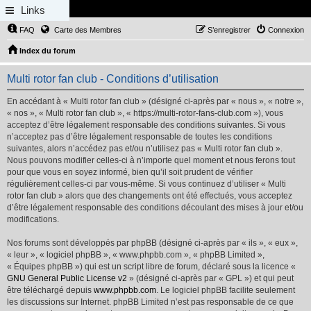
Links
FAQ
Carte des Membres
S’enregistrer
Connexion
Index du forum
Multi rotor fan club - Conditions d’utilisation
En accédant à « Multi rotor fan club » (désigné ci-après par « nous », « notre »,
« nos », « Multi rotor fan club », « https://multi-rotor-fans-club.com »), vous
acceptez d’être légalement responsable des conditions suivantes. Si vous
n’acceptez pas d’être légalement responsable de toutes les conditions
suivantes, alors n’accédez pas et/ou n’utilisez pas « Multi rotor fan club ».
Nous pouvons modifier celles-ci à n’importe quel moment et nous ferons tout
pour que vous en soyez informé, bien qu’il soit prudent de vérifier
régulièrement celles-ci par vous-même. Si vous continuez d’utiliser « Multi
rotor fan club » alors que des changements ont été effectués, vous acceptez
d’être légalement responsable des conditions découlant des mises à jour et/ou
modifications.
Nos forums sont développés par phpBB (désigné ci-après par « ils », « eux »,
« leur », « logiciel phpBB », « www.phpbb.com », « phpBB Limited »,
« Équipes phpBB ») qui est un script libre de forum, déclaré sous la licence «
GNU General Public License v2
» (désigné ci-après par « GPL ») et qui peut
être téléchargé depuis
www.phpbb.com
. Le logiciel phpBB facilite seulement
les discussions sur Internet. phpBB Limited n’est pas responsable de ce que