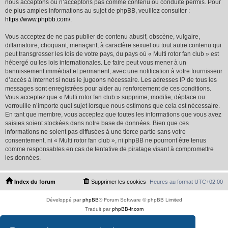
nous acceptons ou n’acceptons pas comme contenu ou conduite permis. Pour
de plus amples informations au sujet de phpBB, veuillez consulter :
https://www.phpbb.com/
.
Vous acceptez de ne pas publier de contenu abusif, obscène, vulgaire,
diffamatoire, choquant, menaçant, à caractère sexuel ou tout autre contenu qui
peut transgresser les lois de votre pays, du pays où « Multi rotor fan club » est
hébergé ou les lois internationales. Le faire peut vous mener à un
bannissement immédiat et permanent, avec une notification à votre fournisseur
d’accès à Internet si nous le jugeons nécessaire. Les adresses IP de tous les
messages sont enregistrées pour aider au renforcement de ces conditions.
Vous acceptez que « Multi rotor fan club » supprime, modifie, déplace ou
verrouille n’importe quel sujet lorsque nous estimons que cela est nécessaire.
En tant que membre, vous acceptez que toutes les informations que vous avez
saisies soient stockées dans notre base de données. Bien que ces
informations ne soient pas diffusées à une tierce partie sans votre
consentement, ni « Multi rotor fan club », ni phpBB ne pourront être tenus
comme responsables en cas de tentative de piratage visant à compromettre
les données.
Index du forum
Supprimer les cookies
Heures au format
UTC+02:00
Développé par
phpBB
® Forum Software © phpBB Limited
Traduit par
phpBB-fr.com
PS4 Pro style ©
Jester
Copyright © 2012 - 2026 Multi rotor fan club