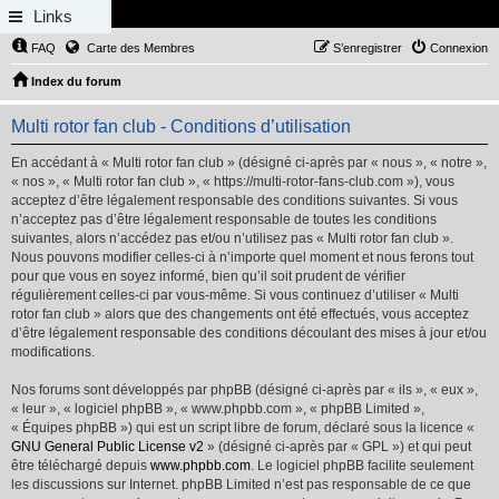
Links
FAQ
Carte des Membres
S’enregistrer
Connexion
Index du forum
Multi rotor fan club - Conditions d’utilisation
En accédant à « Multi rotor fan club » (désigné ci-après par « nous », « notre »,
« nos », « Multi rotor fan club », « https://multi-rotor-fans-club.com »), vous
acceptez d’être légalement responsable des conditions suivantes. Si vous
n’acceptez pas d’être légalement responsable de toutes les conditions
suivantes, alors n’accédez pas et/ou n’utilisez pas « Multi rotor fan club ».
Nous pouvons modifier celles-ci à n’importe quel moment et nous ferons tout
pour que vous en soyez informé, bien qu’il soit prudent de vérifier
régulièrement celles-ci par vous-même. Si vous continuez d’utiliser « Multi
rotor fan club » alors que des changements ont été effectués, vous acceptez
d’être légalement responsable des conditions découlant des mises à jour et/ou
modifications.
Nos forums sont développés par phpBB (désigné ci-après par « ils », « eux »,
« leur », « logiciel phpBB », « www.phpbb.com », « phpBB Limited »,
« Équipes phpBB ») qui est un script libre de forum, déclaré sous la licence «
GNU General Public License v2
» (désigné ci-après par « GPL ») et qui peut
être téléchargé depuis
www.phpbb.com
. Le logiciel phpBB facilite seulement
les discussions sur Internet. phpBB Limited n’est pas responsable de ce que