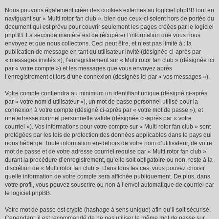
Nous pouvons également créer des cookies externes au logiciel phpBB tout en
naviguant sur « Multi rotor fan club », bien que ceux-ci soient hors de portée du
document qui est prévu pour couvrir seulement les pages créées par le logiciel
phpBB. La seconde manière est de récupérer l’information que vous nous
envoyez et que nous collectons. Ceci peut être, et n’est pas limité à : la
publication de message en tant qu’utilisateur invité (désignée ci-après par
« messages invités »), l’enregistrement sur « Multi rotor fan club » (désignée ici
par « votre compte ») et les messages que vous envoyez après
l’enregistrement et lors d’une connexion (désignés ici par « vos messages »).
Votre compte contiendra au minimum un identifiant unique (désigné ci-après
par « votre nom d’utilisateur »), un mot de passe personnel utilisé pour la
connexion à votre compte (désigné ci-après par « votre mot de passe »), et
une adresse courriel personnelle valide (désignée ci-après par « votre
courriel »). Vos informations pour votre compte sur « Multi rotor fan club » sont
protégées par les lois de protection des données applicables dans le pays qui
nous héberge. Toute information en-dehors de votre nom d’utilisateur, de votre
mot de passe et de votre adresse courriel requise par « Multi rotor fan club »
durant la procédure d’enregistrement, qu’elle soit obligatoire ou non, reste à la
discrétion de « Multi rotor fan club ». Dans tous les cas, vous pouvez choisir
quelle information de votre compte sera affichée publiquement. De plus, dans
votre profil, vous pouvez souscrire ou non à l’envoi automatique de courriel par
le logiciel phpBB.
Votre mot de passe est crypté (hashage à sens unique) afin qu’il soit sécurisé.
Cependant, il est recommandé de ne pas utiliser le même mot de passe sur