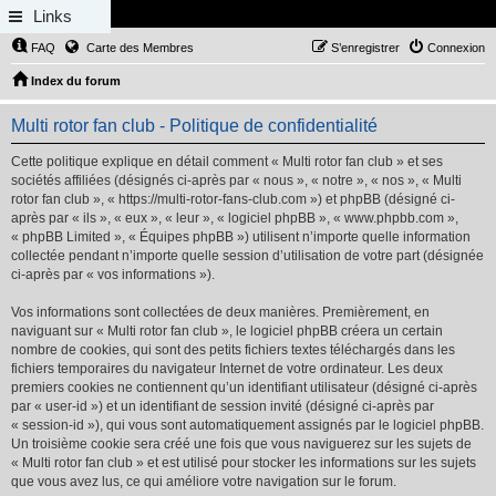
Links
FAQ
Carte des Membres
S’enregistrer
Connexion
Index du forum
Multi rotor fan club - Politique de confidentialité
Cette politique explique en détail comment « Multi rotor fan club » et ses
sociétés affiliées (désignés ci-après par « nous », « notre », « nos », « Multi
rotor fan club », « https://multi-rotor-fans-club.com ») et phpBB (désigné ci-
après par « ils », « eux », « leur », « logiciel phpBB », « www.phpbb.com »,
« phpBB Limited », « Équipes phpBB ») utilisent n’importe quelle information
collectée pendant n’importe quelle session d’utilisation de votre part (désignée
ci-après par « vos informations »).
Vos informations sont collectées de deux manières. Premièrement, en
naviguant sur « Multi rotor fan club », le logiciel phpBB créera un certain
nombre de cookies, qui sont des petits fichiers textes téléchargés dans les
fichiers temporaires du navigateur Internet de votre ordinateur. Les deux
premiers cookies ne contiennent qu’un identifiant utilisateur (désigné ci-après
par « user-id ») et un identifiant de session invité (désigné ci-après par
« session-id »), qui vous sont automatiquement assignés par le logiciel phpBB.
Un troisième cookie sera créé une fois que vous naviguerez sur les sujets de
« Multi rotor fan club » et est utilisé pour stocker les informations sur les sujets
que vous avez lus, ce qui améliore votre navigation sur le forum.