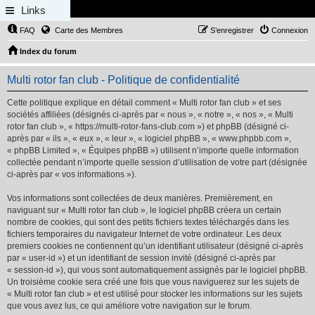
Links
FAQ
Carte des Membres
S’enregistrer
Connexion
Index du forum
Multi rotor fan club - Politique de confidentialité
Cette politique explique en détail comment « Multi rotor fan club » et ses
sociétés affiliées (désignés ci-après par « nous », « notre », « nos », « Multi
rotor fan club », « https://multi-rotor-fans-club.com ») et phpBB (désigné ci-
après par « ils », « eux », « leur », « logiciel phpBB », « www.phpbb.com »,
« phpBB Limited », « Équipes phpBB ») utilisent n’importe quelle information
collectée pendant n’importe quelle session d’utilisation de votre part (désignée
ci-après par « vos informations »).
Vos informations sont collectées de deux manières. Premièrement, en
naviguant sur « Multi rotor fan club », le logiciel phpBB créera un certain
nombre de cookies, qui sont des petits fichiers textes téléchargés dans les
fichiers temporaires du navigateur Internet de votre ordinateur. Les deux
premiers cookies ne contiennent qu’un identifiant utilisateur (désigné ci-après
par « user-id ») et un identifiant de session invité (désigné ci-après par
« session-id »), qui vous sont automatiquement assignés par le logiciel phpBB.
Un troisième cookie sera créé une fois que vous naviguerez sur les sujets de
« Multi rotor fan club » et est utilisé pour stocker les informations sur les sujets
que vous avez lus, ce qui améliore votre navigation sur le forum.