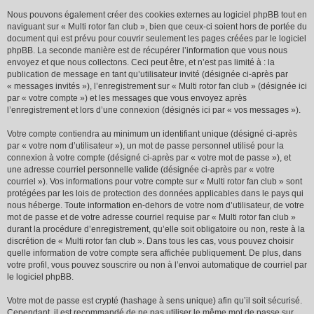
Nous pouvons également créer des cookies externes au logiciel phpBB tout en
naviguant sur « Multi rotor fan club », bien que ceux-ci soient hors de portée du
document qui est prévu pour couvrir seulement les pages créées par le logiciel
phpBB. La seconde manière est de récupérer l’information que vous nous
envoyez et que nous collectons. Ceci peut être, et n’est pas limité à : la
publication de message en tant qu’utilisateur invité (désignée ci-après par
« messages invités »), l’enregistrement sur « Multi rotor fan club » (désignée ici
par « votre compte ») et les messages que vous envoyez après
l’enregistrement et lors d’une connexion (désignés ici par « vos messages »).
Votre compte contiendra au minimum un identifiant unique (désigné ci-après
par « votre nom d’utilisateur »), un mot de passe personnel utilisé pour la
connexion à votre compte (désigné ci-après par « votre mot de passe »), et
une adresse courriel personnelle valide (désignée ci-après par « votre
courriel »). Vos informations pour votre compte sur « Multi rotor fan club » sont
protégées par les lois de protection des données applicables dans le pays qui
nous héberge. Toute information en-dehors de votre nom d’utilisateur, de votre
mot de passe et de votre adresse courriel requise par « Multi rotor fan club »
durant la procédure d’enregistrement, qu’elle soit obligatoire ou non, reste à la
discrétion de « Multi rotor fan club ». Dans tous les cas, vous pouvez choisir
quelle information de votre compte sera affichée publiquement. De plus, dans
votre profil, vous pouvez souscrire ou non à l’envoi automatique de courriel par
le logiciel phpBB.
Votre mot de passe est crypté (hashage à sens unique) afin qu’il soit sécurisé.
Cependant, il est recommandé de ne pas utiliser le même mot de passe sur