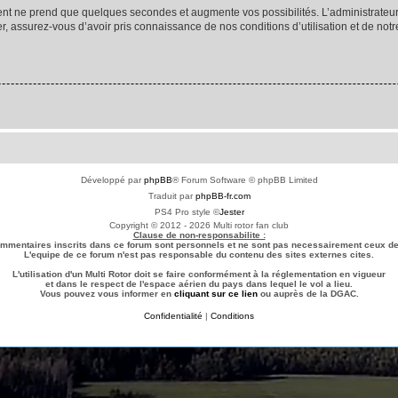
ment ne prend que quelques secondes et augmente vos possibilités. L’administrate
 assurez-vous d’avoir pris connaissance de nos conditions d’utilisation et de notre 
Développé par
phpBB
® Forum Software © phpBB Limited
Traduit par
phpBB-fr.com
PS4 Pro style ©
Jester
Copyright © 2012 - 2026 Multi rotor fan club
Clause de non-responsabilite :
ommentaires inscrits dans ce forum sont personnels et ne sont pas necessairement ceux de 
L'equipe de ce forum n'est pas responsable du contenu des sites externes cites.
L'utilisation d'un Multi Rotor doit se faire conformément à la réglementation en vigueur
et dans le respect de l'espace aérien du pays dans lequel le vol a lieu.
Vous pouvez vous informer en
cliquant sur ce lien
ou auprès de la DGAC.
Confidentialité
|
Conditions