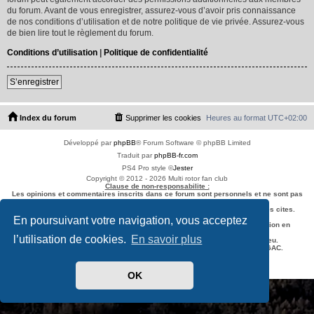
du forum. Avant de vous enregistrer, assurez-vous d’avoir pris connaissance
de nos conditions d’utilisation et de notre politique de vie privée. Assurez-vous
de bien lire tout le règlement du forum.
Conditions d’utilisation
|
Politique de confidentialité
S’enregistrer
Index du forum
Supprimer les cookies
Heures au format
UTC+02:00
Développé par
phpBB
® Forum Software © phpBB Limited
Traduit par
phpBB-fr.com
PS4 Pro style ©
Jester
Copyright © 2012 - 2026 Multi rotor fan club
Clause de non-responsabilite :
Les opinions et commentaires inscrits dans ce forum sont personnels et ne sont pas
necessairement ceux de l'equipe du forum.
L'equipe de ce forum n'est pas responsable du contenu des sites externes cites.
En poursuivant votre navigation, vous acceptez
L'utilisation d'un Multi Rotor doit se faire conformément à la réglementation en
vigueur
l’utilisation de cookies.
En savoir plus
et dans le respect de l'espace aérien du pays dans lequel le vol a lieu.
Vous pouvez vous informer en
cliquant sur ce lien
ou auprès de la DGAC.
Confidentialité
|
Conditions
OK