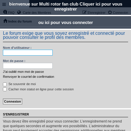
bienvenue sur Multi rotor fan club Cliquer ici pour vous
Links
enregistrer
FAQ
Carte des Membres
S’enregistrer
Connexion
Index du forum
ou ici pour vous connecter
Le forum exige que vous soyez enregistré et connecté pour
pouvoir consulter le profil des membres.
Nom d’utilisateur :
Mot de passe :
J’ai oublié mon mot de passe
Renvoyer le courriel de confirmation
Se souvenir de moi
Cacher mon statut en ligne pour cette session
S’ENREGISTRER
Vous devez être enregistré pour vous connecter. L’enregistrement ne prend
que quelques secondes et augmente vos possibilités. L’administrateur du
forum peut également accorder des permissions additionnelles aux membres