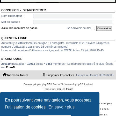
CONNEXION
•
S’ENREGISTRER
Nom d’utilisateur :
Mot de passe :
J’ai oublié mon mot de passe
Se souvenir de moi
QUI EST EN LIGNE
Au total il y a
238
utilisateurs en ligne : 1 enregistré, 0 invisible et 237 invités (d’après le
nombre d’utilisateurs actifs ces 15 dernières minutes)
Le record du nombre d’utilisateurs en ligne est de
32972
, le lun. 27 juil. 2026 15:45
STATISTIQUES
236319
messages •
19913
sujets •
9482
membres • Le membre enregistré le plus récent
est
EdenM
.
Index du forum
Supprimer les cookies
Heures au format
UTC+02:00
Développé par
phpBB
® Forum Software © phpBB Limited
Traduit par
phpBB-fr.com
PS4 Pro style ©
Jester
Copyright © 2012 - 2026 Multi rotor fan club
En poursuivant votre navigation, vous acceptez
Clause de non-responsabilite :
Les opinions et commentaires inscrits dans ce forum sont personnels et ne sont pas
necessairement ceux de l'equipe du forum.
l’utilisation de cookies.
En savoir plus
L'equipe de ce forum n'est pas responsable du contenu des sites externes cites.
L'utilisation d'un Multi Rotor doit se faire conformément à la réglementation en