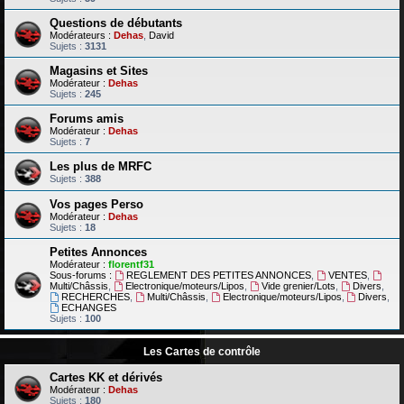
Questions de débutants
Modérateurs :
Dehas
,
David
Sujets :
3131
Magasins et Sites
Modérateur :
Dehas
Sujets :
245
Forums amis
Modérateur :
Dehas
Sujets :
7
Les plus de MRFC
Sujets :
388
Vos pages Perso
Modérateur :
Dehas
Sujets :
18
Petites Annonces
Modérateur :
florentf31
Sous-forums :
REGLEMENT DES PETITES ANNONCES
,
VENTES
,
Multi/Châssis
,
Electronique/moteurs/Lipos
,
Vide grenier/Lots
,
Divers
,
RECHERCHES
,
Multi/Châssis
,
Electronique/moteurs/Lipos
,
Divers
,
ECHANGES
Sujets :
100
Les Cartes de contrôle
Cartes KK et dérivés
Modérateur :
Dehas
Sujets :
180