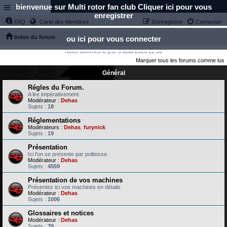
bienvenue sur Multi rotor fan club Cliquer ici pour vous
Links
enregistrer
FAQ
Carte des Membres
S’enregistrer
Connexion
Index du forum
ou ici pour vous connecter
Nous sommes le jeu. 6 août 2026 22:06
Marquer tous les forums comme lus
Général
Régles du Forum.
A lire impérativement.
Modérateur :
Dehas
Sujets :
18
Réglementations
Modérateurs :
Dehas
,
furynick
Sujets :
19
Présentation
Ici l'on se présente par politesse.
Modérateur :
Dehas
Sujets :
4559
Présentation de vos machines
Présentez ici vos machines en détails
Modérateur :
Dehas
Sujets :
1006
Glossaires et notices
Modérateur :
Dehas
Sujets :
39