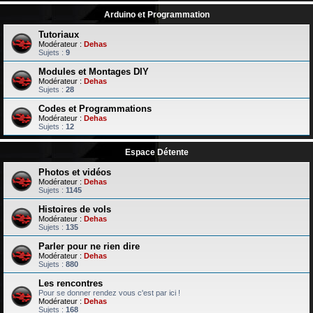
Arduino et Programmation
Tutoriaux
Modérateur :
Dehas
Sujets :
9
Modules et Montages DIY
Modérateur :
Dehas
Sujets :
28
Codes et Programmations
Modérateur :
Dehas
Sujets :
12
Espace Détente
Photos et vidéos
Modérateur :
Dehas
Sujets :
1145
Histoires de vols
Modérateur :
Dehas
Sujets :
135
Parler pour ne rien dire
Modérateur :
Dehas
Sujets :
880
Les rencontres
Pour se donner rendez vous c'est par ici !
Modérateur :
Dehas
Sujets :
168