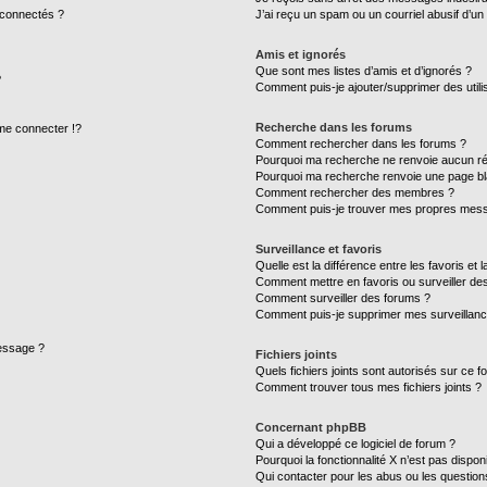
 connectés ?
J’ai reçu un spam ou un courriel abusif d’u
Amis et ignorés
Que sont mes listes d’amis et d’ignorés ?
?
Comment puis-je ajouter/supprimer des utilis
Recherche dans les forums
e connecter !?
Comment rechercher dans les forums ?
Pourquoi ma recherche ne renvoie aucun ré
Pourquoi ma recherche renvoie une page bl
Comment rechercher des membres ?
Comment puis-je trouver mes propres mess
Surveillance et favoris
Quelle est la différence entre les favoris et l
Comment mettre en favoris ou surveiller des
Comment surveiller des forums ?
Comment puis-je supprimer mes surveillanc
message ?
Fichiers joints
Quels fichiers joints sont autorisés sur ce f
Comment trouver tous mes fichiers joints ?
Concernant phpBB
Qui a développé ce logiciel de forum ?
Pourquoi la fonctionnalité X n’est pas dispon
Qui contacter pour les abus ou les questio