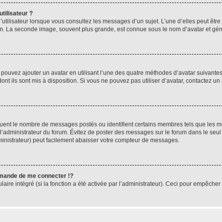
tilisateur ?
utilisateur lorsque vous consultez les messages d’un sujet. L’une d’elles peut êtr
rum. La seconde image, souvent plus grande, est connue sous le nom d’avatar et 
s pouvez ajouter un avatar en utilisant l’une des quatre méthodes d’avatar suivantes 
ont ils sont mis à disposition. Si vous ne pouvez pas utiliser d’avatar, contactez un
iquent le nombre de messages postés ou identifient certains membres tels que les 
ar l’administrateur du forum. Évitez de poster des messages sur le forum dans le seu
ministrateur) peut facilement abaisser votre compteur de messages.
mande de me connecter !?
re intégré (si la fonction a été activée par l’administrateur). Ceci pour empêcher l’u