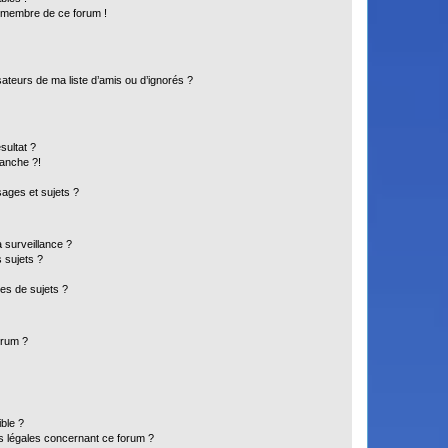
n membre de ce forum !
ateurs de ma liste d’amis ou d’ignorés ?
sultat ?
anche ?!
ages et sujets ?
a surveillance ?
 sujets ?
es de sujets ?
orum ?
ible ?
ns légales concernant ce forum ?