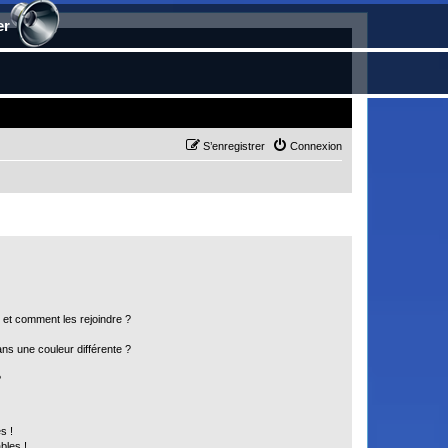
er
S’enregistrer
Connexion
s et comment les rejoindre ?
s une couleur différente ?
?
s !
bles !