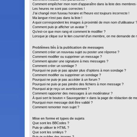
Comment empêcher mon nom d’apparaître dans la liste des membres
Les heures ne sont pas correctes !
J’ai changé mon fuseau horaire et l’heure est toujours incorrecte !
Ma langue n’est pas dans la liste !
A quoi correspondent les images à proximité de mon nom d’utilisateur 
Comment puis-je afficher un avatar ?
Qu’est-ce que mon rang et comment le modifier ?
Lorsque je clique sur le lien
courriel
d’un membre, on me demande de m
Problèmes liés à la publication de messages
Comment créer un nouveau sujet ou poster une réponse ?
Comment modifier ou supprimer un message ?
Comment ajouter une signature à mes messages ?
Comment créer un sondage ?
Pourquoi ne puis-je pas ajouter plus d’options à mon sondage ?
Comment modifier ou supprimer un sondage ?
Pourquoi ne puis-je pas accéder à un forum ?
Pourquoi ne puis-je pas joindre des fichiers à mon message ?
Pourquoi ai-je reçu un avertissement ?
Comment rapporter des messages à un modérateur ?
À quoi sert le bouton « Sauvegarder » dans la page de rédaction de 
Pourquoi mon message doit être validé ?
Comment remonter mon sujet ?
Mise en forme et types de sujets
Que sont les BBCodes ?
Puis-je utiliser le HTML ?
Que sont les smileys ?
Puis-je publier des images ?