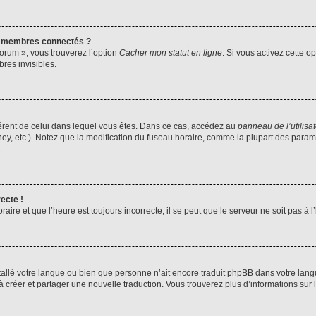
s membres connectés ?
forum », vous trouverez l’option
Cacher mon statut en ligne
. Si vous activez cette o
es invisibles.
ifférent de celui dans lequel vous êtes. Dans ce cas, accédez au
panneau de l’utilisa
ney, etc.). Notez que la modification du fuseau horaire, comme la plupart des para
ecte !
aire et que l’heure est toujours incorrecte, il se peut que le serveur ne soit pas à
installé votre langue ou bien que personne n’ait encore traduit phpBB dans votre l
s à créer et partager une nouvelle traduction. Vous trouverez plus d’informations sur l