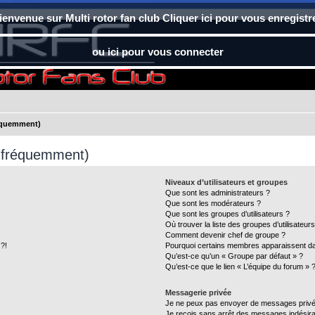
ienvenue sur Multi rotor fan club Cliquer ici pour vous enregistr
ou ici pour vous connecter
réquemment)
s fréquemment)
Niveaux d’utilisateurs et groupes
Que sont les administrateurs ?
Que sont les modérateurs ?
Que sont les groupes d’utilisateurs ?
Où trouver la liste des groupes d’utilisateur
Comment devenir chef de groupe ?
 ?!
Pourquoi certains membres apparaissent dan
Qu’est-ce qu’un « Groupe par défaut » ?
Qu’est-ce que le lien « L’équipe du forum » 
Messagerie privée
Je ne peux pas envoyer de messages privé
Je reçois sans arrêt des messages indésira