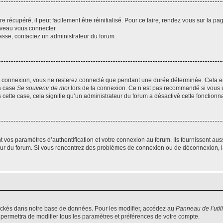
 récupéré, il peut facilement être réinitialisé. Pour ce faire, rendez vous sur la p
uveau vous connecter.
passe, contactez un administrateur du forum.
e connexion, vous ne resterez connecté que pendant une durée déterminée. Cela em
la case
Se souvenir de moi
lors de la connexion. Ce n’est pas recommandé si vous u
s cette case, cela signifie qu’un administrateur du forum a désactivé cette fonctionna
os paramètres d’authentification et votre connexion au forum. Ils fournissent aussi
teur du forum. Si vous rencontrez des problèmes de connexion ou de déconnexion, l
ockés dans notre base de données. Pour les modifier, accédez au
Panneau de l’util
 permettra de modifier tous les paramètres et préférences de votre compte.