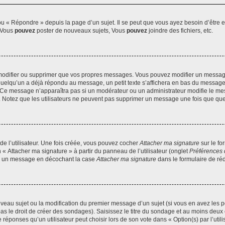
 « Répondre » depuis la page d’un sujet. Il se peut que vous ayez besoin d’être e
: Vous
pouvez
poster de nouveaux sujets, Vous
pouvez
joindre des fichiers, etc.
modifier ou supprimer que vos propres messages. Vous pouvez modifier un message
lqu’un a déjà répondu au message, un petit texte s’affichera en bas du message ind
n. Ce message n’apparaîtra pas si un modérateur ou un administrateur modifie le mes
ive. Notez que les utilisateurs ne peuvent pas supprimer un message une fois que qu
e l’utilisateur. Une fois créée, vous pouvez cocher
Attacher ma signature
sur le fo
 « Attacher ma signature » à partir du panneau de l’utilisateur (onglet
Préférences 
 à un message en décochant la case
Attacher ma signature
dans le formulaire de ré
ouveau sujet ou la modification du premier message d’un sujet (si vous en avez les p
 le droit de créer des sondages). Saisissez le titre du sondage et au moins deux o
onses qu’un utilisateur peut choisir lors de son vote dans « Option(s) par l’utilis