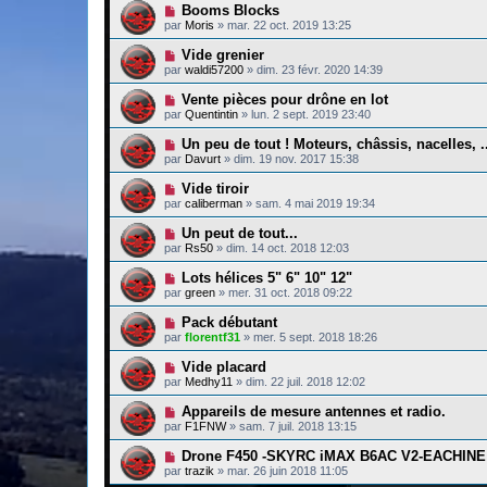
Booms Blocks
par
Moris
»
mar. 22 oct. 2019 13:25
Vide grenier
par
waldi57200
»
dim. 23 févr. 2020 14:39
Vente pièces pour drône en lot
par
Quentintin
»
lun. 2 sept. 2019 23:40
Un peu de tout ! Moteurs, châssis, nacelles, ..
par
Davurt
»
dim. 19 nov. 2017 15:38
Vide tiroir
par
caliberman
»
sam. 4 mai 2019 19:34
Un peut de tout...
par
Rs50
»
dim. 14 oct. 2018 12:03
Lots hélices 5" 6" 10" 12"
par
green
»
mer. 31 oct. 2018 09:22
Pack débutant
par
florentf31
»
mer. 5 sept. 2018 18:26
Vide placard
par
Medhy11
»
dim. 22 juil. 2018 12:02
Appareils de mesure antennes et radio.
par
F1FNW
»
sam. 7 juil. 2018 13:15
Drone F450 -SKYRC iMAX B6AC V2-EACHINE
par
trazik
»
mar. 26 juin 2018 11:05