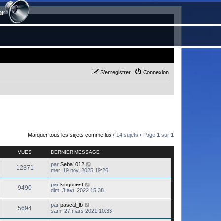
er
S’enregistrer
Connexion
Marquer tous les sujets comme lus
• 14 sujets • Page
1
sur
1
VUES
DERNIER MESSAGE
par
Seba1012
12371
mer. 19 nov. 2025 19:26
par
kingouest
9490
dim. 3 avr. 2022 15:38
par
pascal_lb
5694
sam. 27 mars 2021 10:33