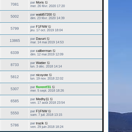
par
Moris
7081
mer. 26 févr. 2020 17:20
par
waldi57200
5002
dim. 23 févr. 2020 14:39
par
F1FNW
5799
jeu. 17 oct. 2019 18:04
par
Davurt
13865
mar. 14 mai 2019 14:53
par
caliberman
6339
dim. 12 mai 2019 12:09
par
Wattier
8733
lun. 3 déc. 2018 14:14
par
nicoyote
5812
lun. 19 nov. 2018 22:02
par
florentf31
5307
mer. 5 sept. 2018 18:26
par
Medhy11
6585
ven. 17 août 2018 23:54
par
F1FNW
5550
sam. 7 juil. 2018 13:15
par
trazik
5786
ven. 29 juin 2018 18:24