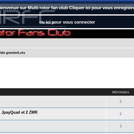
ienvenue sur Multi rotor fan club Cliquer ici pour vous enregistr
ou ici pour vous connecter
ide grenier/Lots
RÉPONSES
5
 1 JpayQuad et 2 ZMR
2
3