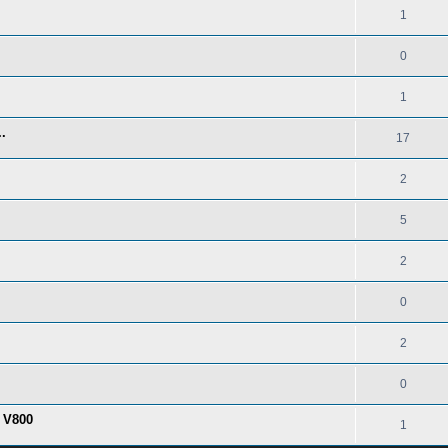
1
0
1
.
17
2
5
2
0
2
0
 V800
1