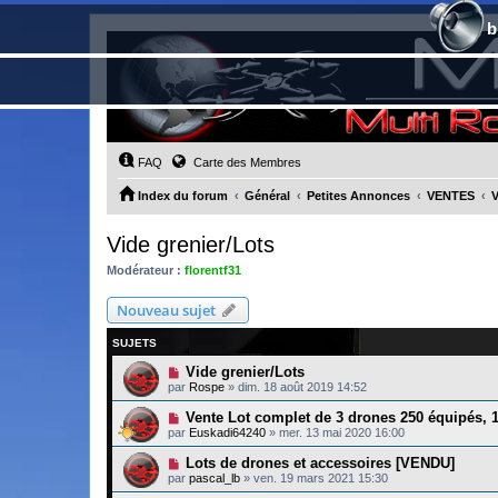
b
FAQ
Carte des Membres
Index du forum
Général
Petites Annonces
VENTES
V
Vide grenier/Lots
Modérateur :
florentf31
Nouveau sujet
SUJETS
Vide grenier/Lots
par
Rospe
»
dim. 18 août 2019 14:52
Vente Lot complet de 3 drones 250 équipés,
par
Euskadi64240
»
mer. 13 mai 2020 16:00
Lots de drones et accessoires [VENDU]
par
pascal_lb
»
ven. 19 mars 2021 15:30