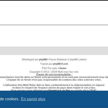
Développé par
phpBB
® Forum Software © phpBB Limited
Traduit par
phpBB-fr.com
PS4 Pro style ©
Jester
Copyright © 2012 - 2026 Multi rotor fan club
Clause de non-responsabilite :
ommentaires inscrits dans ce forum sont personnels et ne sont pas necessairement ceux de 
L'equipe de ce forum n'est pas responsable du contenu des sites externes cites.
L'utilisation d'un Multi Rotor doit se faire conformément à la réglementation en vigueur
et dans le respect de l'espace aérien du pays dans lequel le vol a lieu.
Vous pouvez vous informer en
cliquant sur ce lien
ou auprès de la DGAC.
Confidentialité
|
Conditions
 de cookies.
En savoir plus