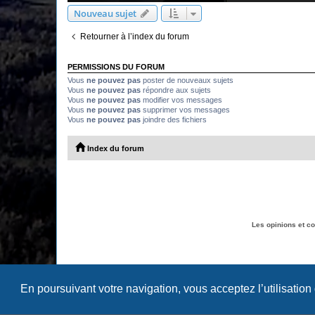
Nouveau sujet
Retourner à l’index du forum
PERMISSIONS DU FORUM
Vous
ne pouvez pas
poster de nouveaux sujets
Vous
ne pouvez pas
répondre aux sujets
Vous
ne pouvez pas
modifier vos messages
Vous
ne pouvez pas
supprimer vos messages
Vous
ne pouvez pas
joindre des fichiers
Index du forum
Les opinions et c
En poursuivant votre navigation, vous acceptez l’utilisation